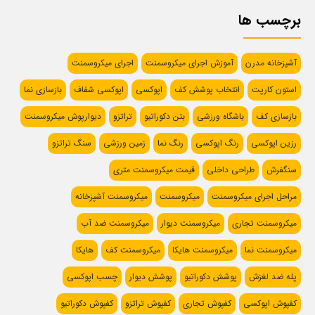
برچسب ها
آشپزخانه مدرن
آموزش اجرای میکروسمنت
اجرای میکروسمنت
استون کارپت
انتخاب پوشش کف
اپوکسی
اپوکسی شفاف
بازسازی نما
بازسازی کف
باشگاه ورزشی
بتن دکوراتیو
تراتزو
دیوارپوش میکروسمنت
رزین اپوکسی
رنگ اپوکسی
رنگ نما
زمین ورزشی
سنگ تراتزو
سنگفرش
طراحی داخلی
قیمت میکروسمنت متری
مراحل اجرای میکروسمنت
میکروسمنت
میکروسمنت آشپزخانه
میکروسمنت تجاری
میکروسمنت دیوار
میکروسمنت ضد آب
میکروسمنت نما
میکروسمنت هایکا
میکروسمنت کف
هایکا
پله ضد لغزش
پوشش دکوراتیو
پوشش دیوار
چسب اپوکسی
کفپوش اپوکسی
کفپوش تجاری
کفپوش تراتزو
کفپوش دکوراتیو