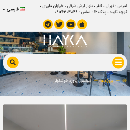
آدرس : تهران ، ظفر ، بلوار آرش شرقی ، خیابان دلیری ،
فارسی
کوچه تایباد ، پلاک 12 - تماس : 09126303849
اپوکسی پروژه خوشگوار
پروژه ها
اپوکسی پروژه خوشگوار