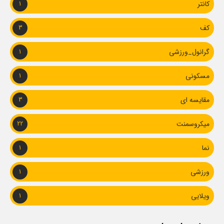
کانتر
1
کف
3
گرانول_ورزشی
1
مسکونی
1
مقایسه ای
3
میکروسمنت
22
نما
1
ورزشی
1
ویلایی
1