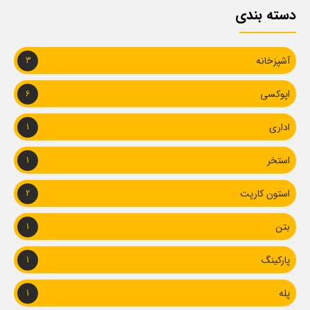
دسته بندی
آشپزخانه
3
اپوکسی
6
اداری
1
استخر
1
استون کارپت
2
بتن
1
پارکینگ
1
پله
1