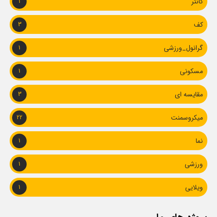
کانتر
1
کف
3
گرانول_ورزشی
1
مسکونی
1
مقایسه ای
3
میکروسمنت
22
نما
1
ورزشی
1
ویلایی
1