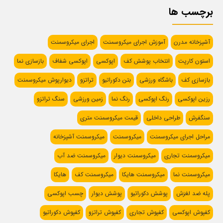
برچسب ها
آشپزخانه مدرن
آموزش اجرای میکروسمنت
اجرای میکروسمنت
استون کارپت
انتخاب پوشش کف
اپوکسی
اپوکسی شفاف
بازسازی نما
بازسازی کف
باشگاه ورزشی
بتن دکوراتیو
تراتزو
دیوارپوش میکروسمنت
رزین اپوکسی
رنگ اپوکسی
رنگ نما
زمین ورزشی
سنگ تراتزو
سنگفرش
طراحی داخلی
قیمت میکروسمنت متری
مراحل اجرای میکروسمنت
میکروسمنت
میکروسمنت آشپزخانه
میکروسمنت تجاری
میکروسمنت دیوار
میکروسمنت ضد آب
میکروسمنت نما
میکروسمنت هایکا
میکروسمنت کف
هایکا
پله ضد لغزش
پوشش دکوراتیو
پوشش دیوار
چسب اپوکسی
کفپوش اپوکسی
کفپوش تجاری
کفپوش تراتزو
کفپوش دکوراتیو