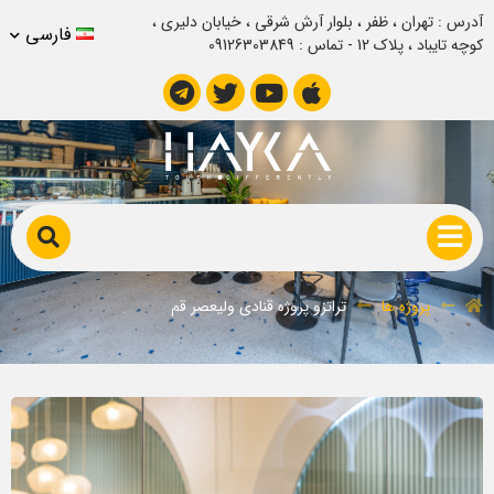
آدرس : تهران ، ظفر ، بلوار آرش شرقی ، خیابان دلیری ،
فارسی
کوچه تایباد ، پلاک 12 - تماس : 09126303849
تراتزو پروژه قنادی ولیعصر قم
پروژه ها
تراتزو پروژه قنادی ولیعصر قم