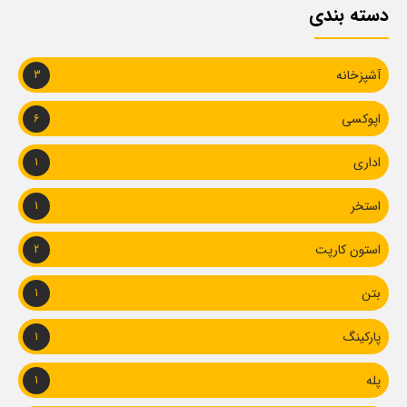
دسته بندی
آشپزخانه
3
اپوکسی
6
اداری
1
استخر
1
استون کارپت
2
بتن
1
پارکینگ
1
پله
1