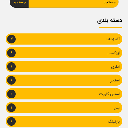
جستجو
دسته بندی
آشپزخانه
3
اپوکسی
6
اداری
1
استخر
1
استون کارپت
2
بتن
1
پارکینگ
1