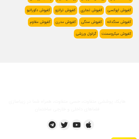
کفپوش اپوکسی
کفپوش تجاری
کفپوش تراتزو
کفپوش دکوراتیو
کفپوش سنگدانه
کفپوش سنگی
کفپوش مدرن
کفپوش مقاوم
کفپوش میکروسمنت
گرانول ورزشی
هایکا، پوششی متفاوت، حسی متفاوت، همراه شما در زیباسازی
فضاهای داخلی و خارجی ساختمان