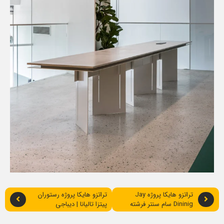
تراتزو هایکا پروژه Jay
تراتزو هایکا پروژه رستوران
Dininig سام سنتر فرشته
پیتزا تالیانا | دیباجی