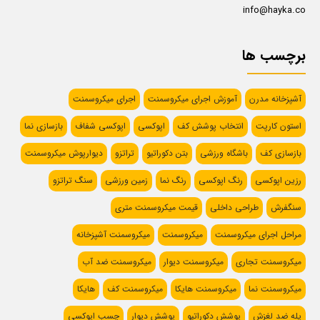
info@hayka.co
برچسب ها
آشپزخانه مدرن
آموزش اجرای میکروسمنت
اجرای میکروسمنت
استون کارپت
انتخاب پوشش کف
اپوکسی
اپوکسی شفاف
بازسازی نما
بازسازی کف
باشگاه ورزشی
بتن دکوراتیو
تراتزو
دیوارپوش میکروسمنت
رزین اپوکسی
رنگ اپوکسی
رنگ نما
زمین ورزشی
سنگ تراتزو
سنگفرش
طراحی داخلی
قیمت میکروسمنت متری
مراحل اجرای میکروسمنت
میکروسمنت
میکروسمنت آشپزخانه
میکروسمنت تجاری
میکروسمنت دیوار
میکروسمنت ضد آب
میکروسمنت نما
میکروسمنت هایکا
میکروسمنت کف
هایکا
پله ضد لغزش
پوشش دکوراتیو
پوشش دیوار
چسب اپوکسی