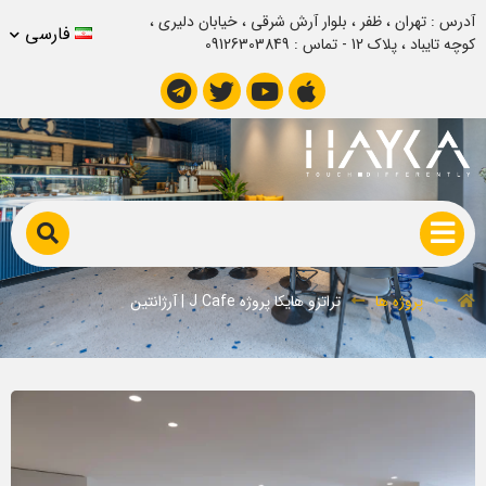
آدرس : تهران ، ظفر ، بلوار آرش شرقی ، خیابان دلیری ،
فارسی
کوچه تایباد ، پلاک 12 - تماس : 09126303849
تراتزو هایکا پروژه J Cafe | آرژانتین
پروژه ها
تراتزو هایکا پروژه J Cafe | آرژانتین