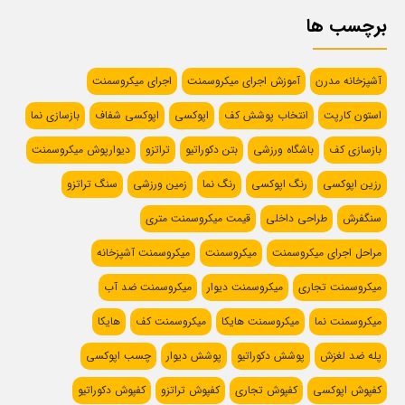
برچسب ها
آشپزخانه مدرن
آموزش اجرای میکروسمنت
اجرای میکروسمنت
استون کارپت
انتخاب پوشش کف
اپوکسی
اپوکسی شفاف
بازسازی نما
بازسازی کف
باشگاه ورزشی
بتن دکوراتیو
تراتزو
دیوارپوش میکروسمنت
رزین اپوکسی
رنگ اپوکسی
رنگ نما
زمین ورزشی
سنگ تراتزو
سنگفرش
طراحی داخلی
قیمت میکروسمنت متری
مراحل اجرای میکروسمنت
میکروسمنت
میکروسمنت آشپزخانه
میکروسمنت تجاری
میکروسمنت دیوار
میکروسمنت ضد آب
میکروسمنت نما
میکروسمنت هایکا
میکروسمنت کف
هایکا
پله ضد لغزش
پوشش دکوراتیو
پوشش دیوار
چسب اپوکسی
کفپوش اپوکسی
کفپوش تجاری
کفپوش تراتزو
کفپوش دکوراتیو