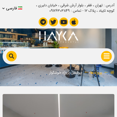
آدرس : تهران ، ظفر ، بلوار آرش شرقی ، خیابان دلیری ،
فارسی
کوچه تایباد ، پلاک 12 - تماس : 09126303849
اپوکسی پروژه خوشگوار
پروژه ها
اپوکسی پروژه خوشگوار