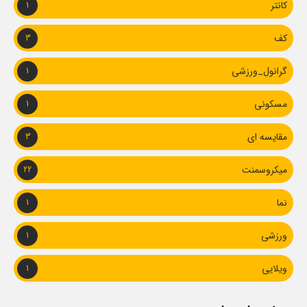
کانتر
1
کف
3
گرانول_ورزشی
1
مسکونی
1
مقایسه ای
3
میکروسمنت
22
نما
1
ورزشی
1
ویلایی
1