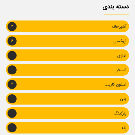
دسته بندی
آشپزخانه
3
اپوکسی
6
اداری
1
استخر
1
استون کارپت
2
بتن
1
پارکینگ
1
پله
1