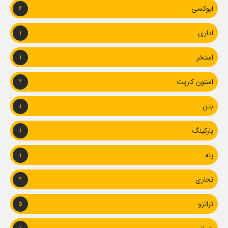
اپوکسی
6
اداری
1
استخر
1
استون کارپت
2
بتن
1
پارکینگ
1
پله
1
تجاری
2
تراتزو
5