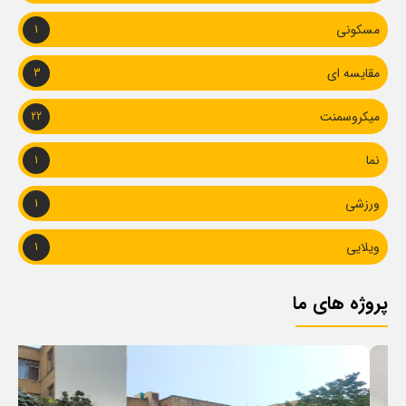
مسکونی
1
مقایسه ای
3
میکروسمنت
22
نما
1
ورزشی
1
ویلایی
1
پروژه های ما