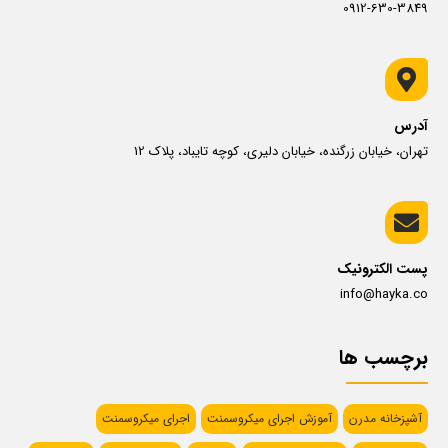
0912-630-3849
آدرس
تهران، خیابان زرگنده، خیابان دلیری، کوچه تایباد، پلاک 12
پست الکترونیک
info@hayka.co
برچسب ها
آشپزخانه مدرن
آموزش اجرای میکروسمنت
اجرای میکروسمنت