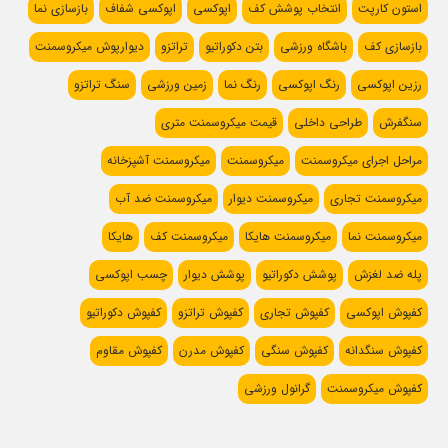
استون کارپت
انتخاب پوشش کف
اپوکسی
اپوکسی شفاف
بازسازی نما
بازسازی کف
باشگاه ورزشی
بتن دکوراتیو
تراتزو
دیوارپوش میکروسمنت
رزین اپوکسی
رنگ اپوکسی
رنگ نما
زمین ورزشی
سنگ تراتزو
سنگفرش
طراحی داخلی
قیمت میکروسمنت متری
مراحل اجرای میکروسمنت
میکروسمنت
میکروسمنت آشپزخانه
میکروسمنت تجاری
میکروسمنت دیوار
میکروسمنت ضد آب
میکروسمنت نما
میکروسمنت هایکا
میکروسمنت کف
هایکا
پله ضد لغزش
پوشش دکوراتیو
پوشش دیوار
چسب اپوکسی
کفپوش اپوکسی
کفپوش تجاری
کفپوش تراتزو
کفپوش دکوراتیو
کفپوش سنگدانه
کفپوش سنگی
کفپوش مدرن
کفپوش مقاوم
کفپوش میکروسمنت
گرانول ورزشی