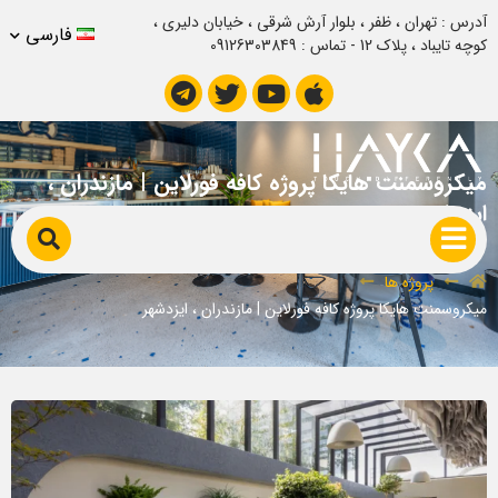
آدرس : تهران ، ظفر ، بلوار آرش شرقی ، خیابان دلیری ،
فارسی
کوچه تایباد ، پلاک 12 - تماس : 09126303849
میکروسمنت هایکا پروژه کافه فورلاین | مازندران ،
ایزدشهر
پروژه ها
میکروسمنت هایکا پروژه کافه فورلاین | مازندران ، ایزدشهر