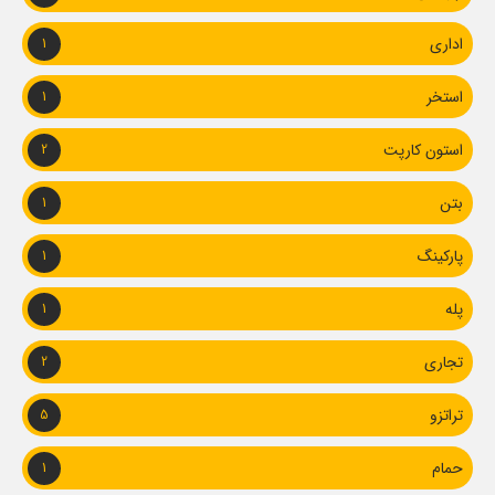
اداری
1
استخر
1
استون کارپت
2
بتن
1
پارکینگ
1
پله
1
تجاری
2
تراتزو
5
حمام
1