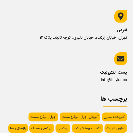
آدرس
تهران، خیابان زرگنده، خیابان دلیری، کوچه تایباد، پلاک 12
پست الکترونیک
info@hayka.co
برچسب ها
آشپزخانه مدرن
آموزش اجرای میکروسمنت
اجرای میکروسمنت
استون کارپت
انتخاب پوشش کف
اپوکسی
اپوکسی شفاف
بازسازی نما