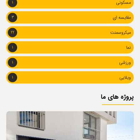
مسکونی
1
مقایسه ای
3
میکروسمنت
22
نما
1
ورزشی
1
ویلایی
1
پروژه های ما