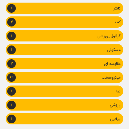
کانتر
1
کف
3
گرانول_ورزشی
1
مسکونی
1
مقایسه ای
3
میکروسمنت
22
نما
1
ورزشی
1
ویلایی
1