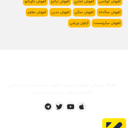
کفپوش اپوکسی
کفپوش تجاری
کفپوش تراتزو
کفپوش دکوراتیو
کفپوش سنگدانه
کفپوش سنگی
کفپوش مدرن
کفپوش مقاوم
کفپوش میکروسمنت
گرانول ورزشی
هایکا، پوششی متفاوت، حسی متفاوت، همراه شما در زیباسازی
فضاهای داخلی و خارجی ساختمان