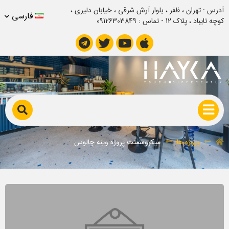
آدرس : تهران ، ظفر ، بلوار آرش شرقی ، خیابان دلیری ،
فارسی
کوچه تایباد ، پلاک 12 - تماس : 09126303849
میکروسمنت پروژه وینه چالوس
پروژه ها
میکروسمنت پروژه وینه چالوس