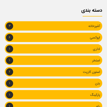
دسته بندی
آشپزخانه
3
اپوکسی
6
اداری
1
استخر
1
استون کارپت
2
بتن
1
پارکینگ
1
پله
1