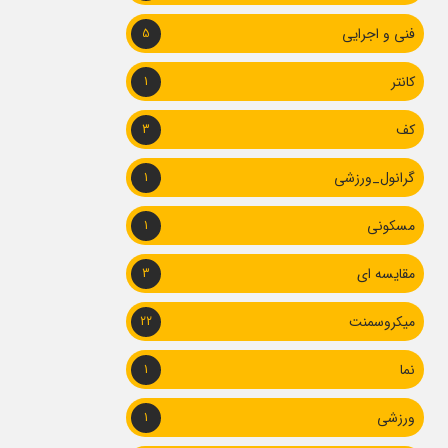
فنی و اجرایی
5
کانتر
1
کف
3
گرانول_ورزشی
1
مسکونی
1
مقایسه ای
3
میکروسمنت
22
نما
1
ورزشی
1