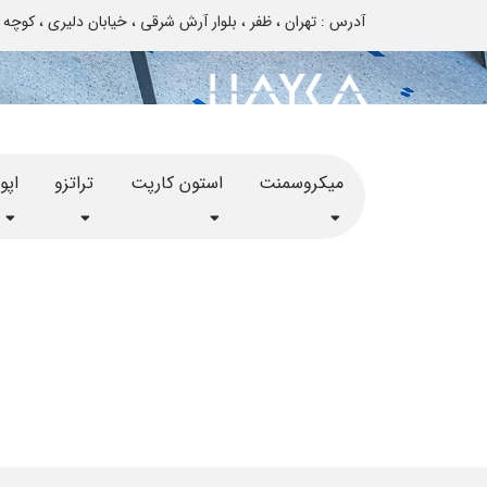
آدرس : تهران ، ظفر ، بلوار آرش شرقی ، خیابان دلیری ، کوچه تایباد ، پلاک 12 - تم
میکروسمنت
استون کارپت
تراتزو
اپ
پروژه میکروسمنت ویلا دهک