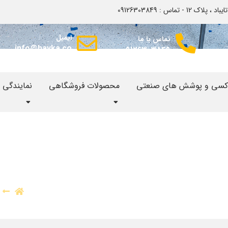
اس : 09126303849
ایمیل
تماس با ما
info@hayka.co
09126303849
وکسی و پوشش های صنعتی
محصولات فروشگاهی
نمایندگی
ده فردیس