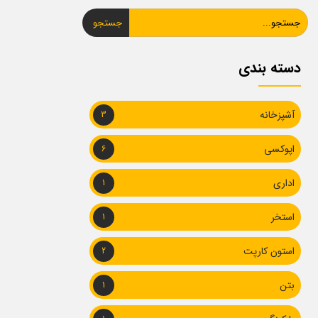
جستجو
دسته بندی
آشپزخانه
3
اپوکسی
6
اداری
1
استخر
1
استون کارپت
2
بتن
1