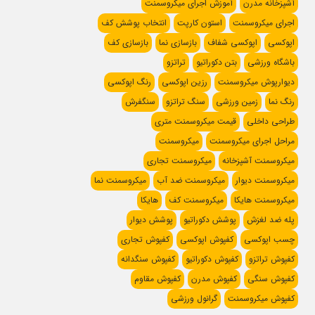
آشپزخانه مدرن
آموزش اجرای میکروسمنت
اجرای میکروسمنت
استون کارپت
انتخاب پوشش کف
اپوکسی
اپوکسی شفاف
بازسازی نما
بازسازی کف
باشگاه ورزشی
بتن دکوراتیو
تراتزو
دیوارپوش میکروسمنت
رزین اپوکسی
رنگ اپوکسی
رنگ نما
زمین ورزشی
سنگ تراتزو
سنگفرش
طراحی داخلی
قیمت میکروسمنت متری
مراحل اجرای میکروسمنت
میکروسمنت
میکروسمنت آشپزخانه
میکروسمنت تجاری
میکروسمنت دیوار
میکروسمنت ضد آب
میکروسمنت نما
میکروسمنت هایکا
میکروسمنت کف
هایکا
پله ضد لغزش
پوشش دکوراتیو
پوشش دیوار
چسب اپوکسی
کفپوش اپوکسی
کفپوش تجاری
کفپوش تراتزو
کفپوش دکوراتیو
کفپوش سنگدانه
کفپوش سنگی
کفپوش مدرن
کفپوش مقاوم
کفپوش میکروسمنت
گرانول ورزشی