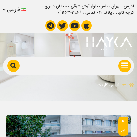
آدرس : تهران ، ظفر ، بلوار آرش شرقی ، خیابان دلیری ،
فارسی
کوچه تایباد ، پلاک 12 - تماس : 09126303849
استون کارپت
استون کارپت
۹
تیر