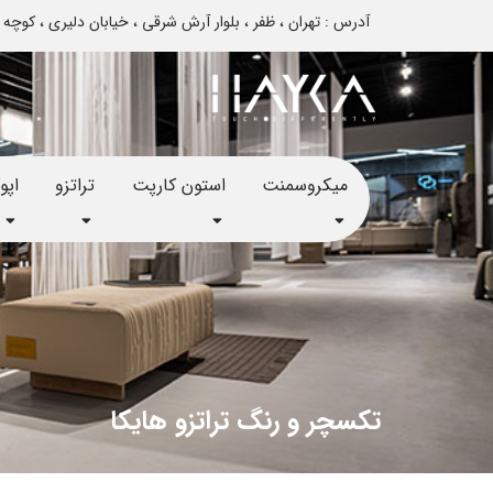
آدرس : تهران ، ظفر ، بلوار آرش شرقی ، خیابان دلیری ، کوچه تایباد ، پلاک 12 - تم
میکروسمنت
استون کارپت
تراتزو
اپ
تکسچر و رنگ تراتزو هایکا