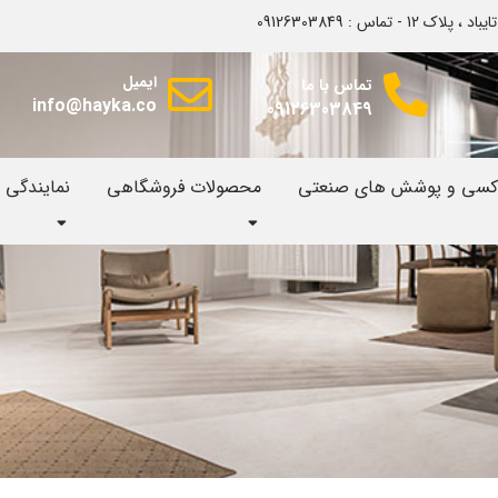
اس : 09126303849
ایمیل
تماس با ما
info@hayka.co
09126303849
وکسی و پوشش های صنعتی
محصولات فروشگاهی
نمایندگی