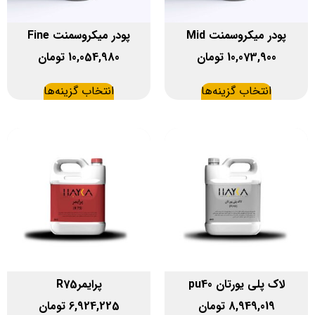
پودر میکروسمنت Mid
پودر میکروسمنت Fine
10,073,900
تومان
10,054,980
تومان
انتخاب گزینه‌ها
انتخاب گزینه‌ها
لاک پلی یورتان pu40
پرایمرR75
8,949,019
تومان
6,924,225
تومان