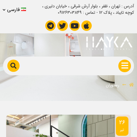
آدرس : تهران ، ظفر ، بلوار آرش شرقی ، خیابان دلیری ،
فارسی
کوچه تایباد ، پلاک 12 - تماس : 09126303849
رستوران
رستوران
۲۶
تیر