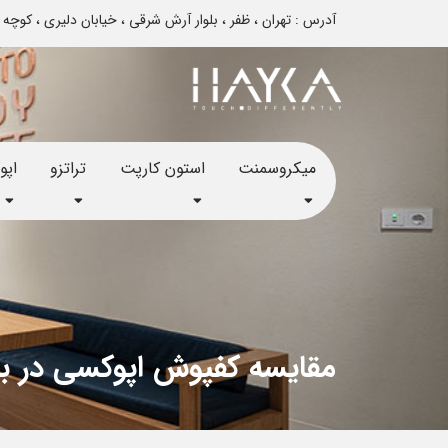
آدرس : تهران ، ظفر ، بلوار آرش شرقی ، خیابان دلیری ، کوچه تایباد ، پلاک 12 - تم
میکروسمنت
استون کارپت
تراتزو
اپ
مقایسه کفپوش اپوکسی در براب