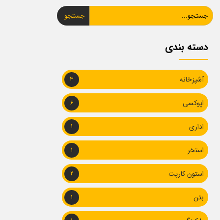
جستجو
دسته بندی
آشپزخانه
3
اپوکسی
6
اداری
1
استخر
1
استون کارپت
2
بتن
1