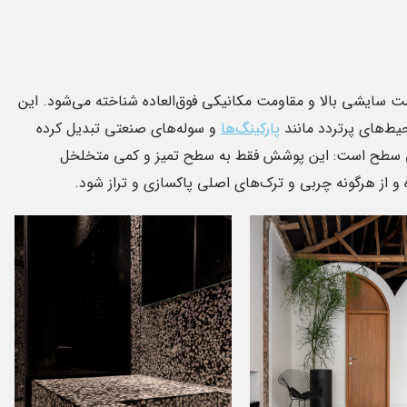
ایشی بالا و مقاومت مکانیکی فوق‌العاده شناخته می‌شود. این
یط‌های پرتردد مانند
پارکینگ‌ها
و سوله‌های صنعتی تبدیل کرده
۳
۲۱
قیق سطح است: این پوشش فقط به سطح تمیز و کمی متخلخل
خرداد
تیر
 و از هرگونه چربی و ترک‌های اصلی پاکسازی و تراز شود.
کفپوش اپوکسی چیست ؟
اپوکسی
و
کفپوش اپوکسی دیگر تنها یک محصول صنعتی
ا
ی
نیست؛ بلکه یک راهکار مهندسی پیشرفته برای
که در صنعت و س
ری
محافظت، زیباسازی و افزایش طول عمر سطوح
استفاده قرار می‌گی