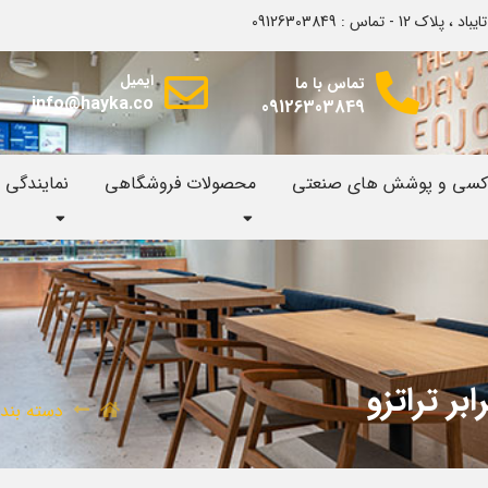
اس : 09126303849
ایمیل
تماس با ما
info@hayka.co
09126303849
وکسی و پوشش های صنعتی
محصولات فروشگاهی
نمایندگی
ر تراتزو
دسته بند