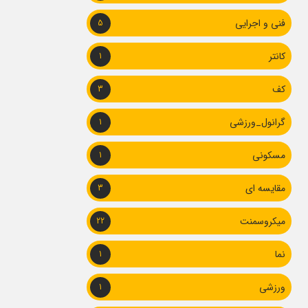
فنی و اجرایی
5
کانتر
1
کف
3
گرانول_ورزشی
1
مسکونی
1
مقایسه ای
3
میکروسمنت
22
نما
1
ورزشی
1