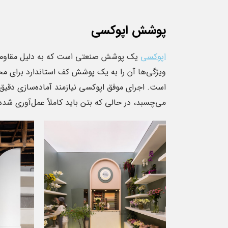
پوشش اپوکسی
اپوکسی
یک پوشش صنعتی است که به دلیل مقاومت س
ویژگی‌ها آن را به یک پوشش کف استاندارد برای مح
۲۱
است. اجرای موفق اپوکسی نیازمند آماده‌سازی د
خرداد
می‌چسبد، در حالی که بتن باید کاملاً عمل‌آوری شده
میکروسمنت کف
حصولى است كه از اجزاء
میکروسمنت کف، یکی از مدرن‌ترین 
د معدنى، پليمرهاى آب پايه،
کاربردی‌ترین پوشش‌های سطح است که ط
گى وافزودنى هاى متنوع
چند سال گذشته به‌صورت جدی وارد معما