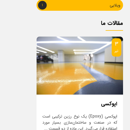
ویلایی
1
مقالات ما
۴
تیر
میکروسمنت
پوکسی (Epoxy) یک نوع رزین ترکیبی است
‎ميكروسمنت محصولى است كه از اجزا
اختمان‌سازی بسیار مورد
متعددى مانند مواد معدنى، پليمرهاى آب پاي
رد. این ماده از دو قسمت ...
پيگمنت هاى رنگى وافزودنى هاى متنو