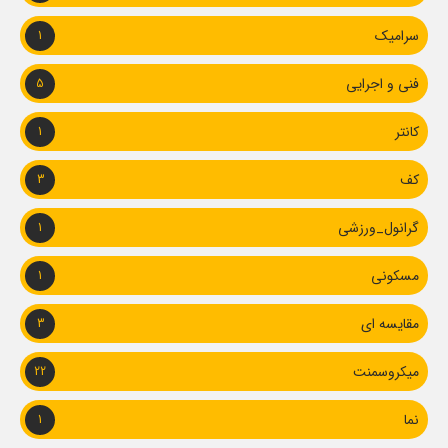
سرامیک
1
فنی و اجرایی
5
کانتر
1
کف
3
گرانول_ورزشی
1
مسکونی
1
مقایسه ای
3
میکروسمنت
22
نما
1