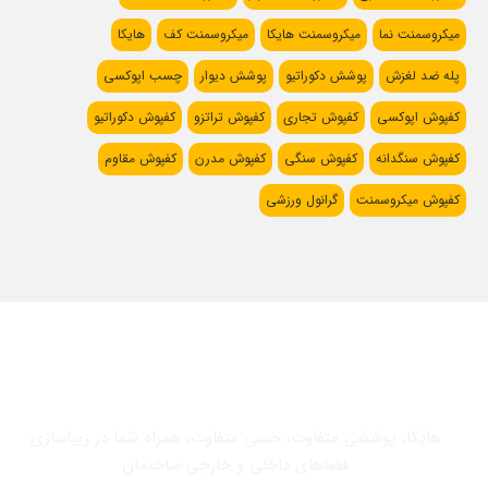
میکروسمنت نما
میکروسمنت هایکا
میکروسمنت کف
هایکا
پله ضد لغزش
پوشش دکوراتیو
پوشش دیوار
چسب اپوکسی
کفپوش اپوکسی
کفپوش تجاری
کفپوش تراتزو
کفپوش دکوراتیو
کفپوش سنگدانه
کفپوش سنگی
کفپوش مدرن
کفپوش مقاوم
کفپوش میکروسمنت
گرانول ورزشی
هایکا، پوششی متفاوت، حسی متفاوت، همراه شما در زیباسازی
فضاهای داخلی و خارجی ساختمان