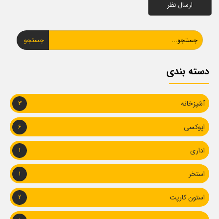
جستجو
دسته بندی
آشپزخانه
3
اپوکسی
6
اداری
1
استخر
1
استون کارپت
2