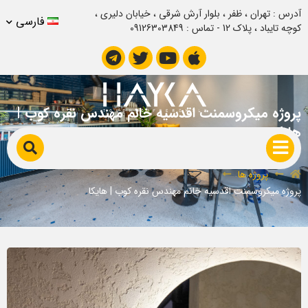
آدرس : تهران ، ظفر ، بلوار آرش شرقی ، خیابان دلیری ،
فارسی
کوچه تایباد ، پلاک 12 - تماس : 09126303849
پروژه میکروسمنت اقدسیه خانم مهندس نقره کوب |
هایکا
پروژه ها
پروژه میکروسمنت اقدسیه خانم مهندس نقره کوب | هایکا