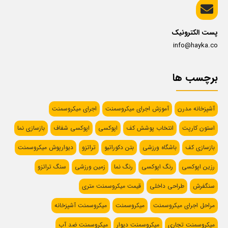
پست الکترونیک
info@hayka.co
برچسب ها
آشپزخانه مدرن
آموزش اجرای میکروسمنت
اجرای میکروسمنت
استون کارپت
انتخاب پوشش کف
اپوکسی
اپوکسی شفاف
بازسازی نما
بازسازی کف
باشگاه ورزشی
بتن دکوراتیو
تراتزو
دیوارپوش میکروسمنت
رزین اپوکسی
رنگ اپوکسی
رنگ نما
زمین ورزشی
سنگ تراتزو
سنگفرش
طراحی داخلی
قیمت میکروسمنت متری
مراحل اجرای میکروسمنت
میکروسمنت
میکروسمنت آشپزخانه
میکروسمنت تجاری
میکروسمنت دیوار
میکروسمنت ضد آب