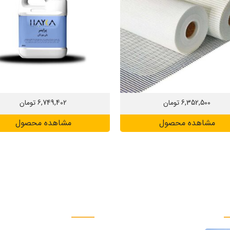
6,352,500
تومان
6,749,402
تومان
مشاهده محصول
مشاهده محصول
های ما
دسترسی سریع