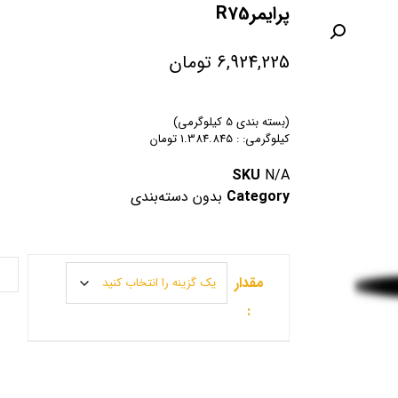
پرایمرR75
6,924,225
تومان
(بسته بندی 5 کیلوگرمی)
کیلوگرمی: : 1.384.845 تومان
SKU
N/A
Category
بدون دسته‌بندی
مقدار
: