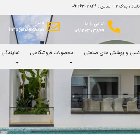
اس : 09126303849
ایمیل
تماس با ما
info@hayka.co
09126303849
وکسی و پوشش های صنعتی
محصولات فروشگاهی
نمایندگی