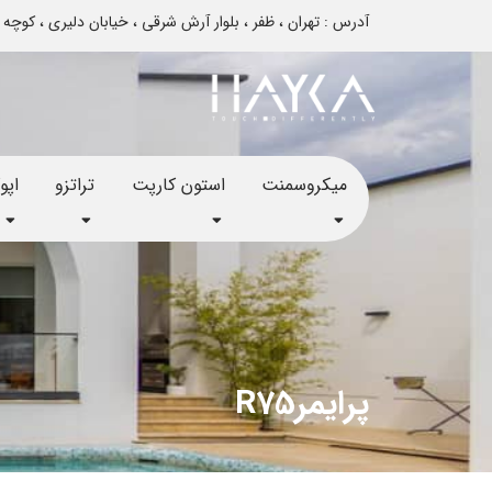
آدرس : تهران ، ظفر ، بلوار آرش شرقی ، خیابان دلیری ، کوچه تایباد ، پلاک 12 - تم
میکروسمنت
استون کارپت
تراتزو
اپ
پرایمرR75