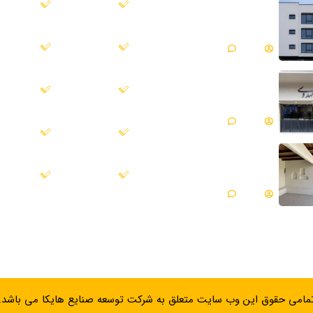
خانه
درباره ما
میکروسمنت هایکا پروژه
ساختمان مسکونی |
فیروزکوه
پروژه ها
بلاگ
Matin
بدون دیدگاه
میکروسمنت هایکا پروژه
خدمات ما
ارتباط با م
جواهری مهدوی | مازندران
، محمود آباد
Matin
بدون دیدگاه
خرید
گالری
میکروسمنت هایکا پروژه
ویلایی | گلپایگان
پرداخت
سبد خرید
Matin
بدون دیدگاه
مامی حقوق این وب سایت متعلق به
شرکت توسعه صنایع هایکا
می باشد.