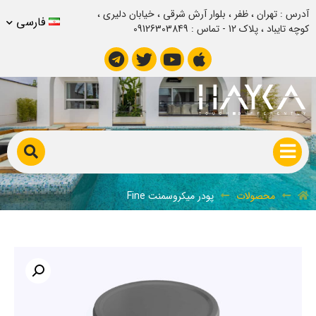
آدرس : تهران ، ظفر ، بلوار آرش شرقی ، خیابان دلیری ،
فارسی
کوچه تایباد ، پلاک 12 - تماس : 09126303849
پودر میکروسمنت Fine
محصولات
پودر میکروسمنت Fine